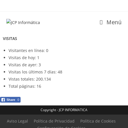
Menú
VISITAS
Visitantes en línea:
0
Visitas de hoy:
1
Visitas de ayer:
3
Visitas los últimos 7 días:
48
Vistas totales:
200.134
Total páginas:
16
Share
0
Copyright - JCP INFORMATICA
Aviso Legal
Política de Privacidad
Política de Cookies