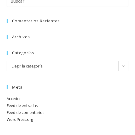
Es
par
Comentarios Recientes
cer
el
pan
Archivos
de
bú
Categorías
Categorías
Elegir la categoría
Meta
Acceder
Feed de entradas
Feed de comentarios
WordPress.org