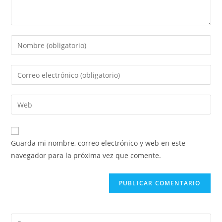
Introduce
tu
nombre
Introduce
o
tu
nombre
dirección
Introduce
de
de
la
usuario
correo
URL
para
electrónico
de
comentar
Guarda mi nombre, correo electrónico y web en este
para
tu
navegador para la próxima vez que comente.
comentar
web
(opcional)
Pul