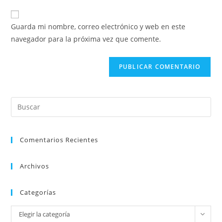
correo
URL
para
electrónico
de
comentar
Guarda mi nombre, correo electrónico y web en este
para
tu
navegador para la próxima vez que comente.
comentar
web
(opcional)
Pul
Es
par
Comentarios Recientes
cer
el
pan
Archivos
de
bú
Categorías
Categorías
Elegir la categoría