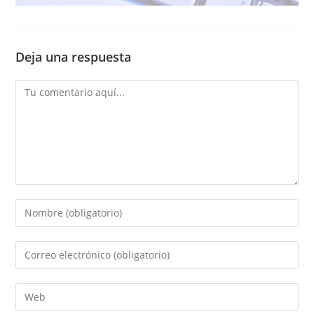
Deja una respuesta
Comentario
Introduce
tu
nombre
Introduce
o
tu
nombre
dirección
Introduce
de
de
la
usuario